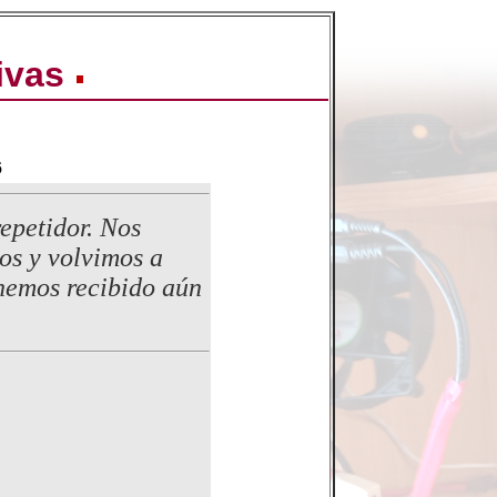
ivas
6
epetidor. Nos
os y volvimos a
 hemos recibido aún